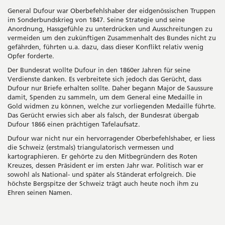
General Dufour war Oberbefehlshaber der eidgenössischen Truppen
im Sonderbundskrieg von 1847. Seine Strategie und seine
Anordnung, Hassgefühle zu unterdrücken und Ausschreitungen zu
vermeiden um den zukünftigen Zusammenhalt des Bundes nicht zu
gefährden, führten u.a. dazu, dass dieser Konflikt relativ wenig
Opfer forderte.
Der Bundesrat wollte Dufour in den 1860er Jahren für seine
Verdienste danken. Es verbreitete sich jedoch das Gerücht, dass
Dufour nur Briefe erhalten sollte. Daher begann Major de Saussure
damit, Spenden zu sammeln, um dem General eine Medaille in
Gold widmen zu können, welche zur vorliegenden Medaille führte.
Das Gerücht erwies sich aber als falsch, der Bundesrat übergab
Dufour 1866 einen prächtigen Tafelaufsatz.
Dufour war nicht nur ein hervorragender Oberbefehlshaber, er liess
die Schweiz (erstmals) triangulatorisch vermessen und
kartographieren. Er gehörte zu den Mitbegründern des Roten
Kreuzes, dessen Präsident er im ersten Jahr war. Politisch war er
sowohl als National- und später als Ständerat erfolgreich. Die
höchste Bergspitze der Schweiz trägt auch heute noch ihm zu
Ehren seinen Namen.
Seitenleiste