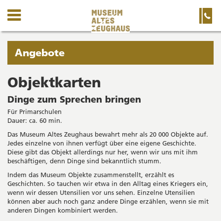
Kanton
Navigation
Hauptnavigation
Service-
Navigation
Solothurn
und
Wichtige
Suche
Seiten
Sie
Angebote
befinden
sich
Objektkarten
Startseite
Hauptnavigation
gerade
Inhalt
Dinge zum Sprechen bringen
in:
Sitemap
Für Primarschulen
Suche
Dauer: ca. 60 min.
Das Museum Altes Zeughaus bewahrt mehr als 20 000 Objekte auf.
Jedes einzelne von ihnen verfügt über eine eigene Geschichte.
Diese gibt das Objekt allerdings nur her, wenn wir uns mit ihm
beschäftigen, denn Dinge sind bekanntlich stumm.
Indem das Museum Objekte zusammenstellt, erzählt es
Geschichten. So tauchen wir etwa in den Alltag eines Kriegers ein,
wenn wir dessen Utensilien vor uns sehen. Einzelne Utensilien
können aber auch noch ganz andere Dinge erzählen, wenn sie mit
anderen Dingen kombiniert werden.