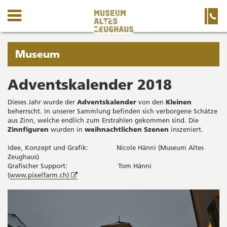
Kanton
Navigation
Hauptnavigation
Service-
Navigation
Solothurn
und
Wichtige
Suche
Seiten
Sie
Museum
befinden
sich
Adventskalender 2018
Startseite
Hauptnavigation
gerade
Inhalt
Dieses Jahr wurde der
Adventskalender
von den
Kleinen
in:
Sitemap
beherrscht. In unserer Sammlung befinden sich verborgene Schätze
Suche
aus Zinn, welche endlich zum Erstrahlen gekommen sind. Die
Zinnfiguren
wurden in
weihnachtlichen Szenen
inszeniert.
Idee, Konzept und Grafik: Nicole Hänni (Museum Altes
Zeughaus)
Grafischer Support: Tom Hänni
Öffnet
(
www.pixelfarm.ch)
in
neuem
Fenster