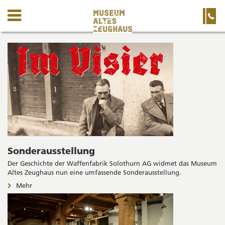
Kanton
Navigation
Hauptnavigation
Service-
Navigation
Solothurn
und
Wichtige
museum-
Suche
Seiten
alteszeughaus
Startseite
Hauptnavigation
Inhalt
Sitemap
Suche
Sonderausstellung
Der Geschichte der Waffenfabrik Solothurn AG widmet das Museum
Altes Zeughaus nun eine umfassende Sonderausstellung.
Mehr