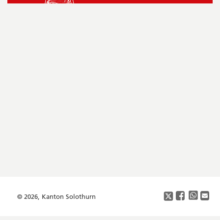
Seitenleiste
Footer
Copyright
Social
Media
© 2026, Kanton Solothurn