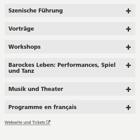
Szenische Führung
Vorträge
Workshops
Barockes Leben: Performances, Spiel
und Tanz
Musik und Theater
Programme en français
Öffnet
Webseite und Tickets
in
neuem
Seitenleiste
Fenster