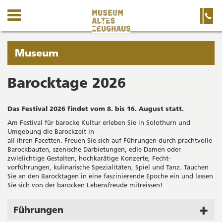
Kanton
Navigation
Hauptnavigation
Service-
Navigation
Solothurn
und
Wichtige
Suche
Seiten
Sie
Museum
befinden
sich
Barocktage 2026
Startseite
Hauptnavigation
gerade
Inhalt
in:
Sitemap
Das Festival 2026 findet vom 8. bis 16. August statt.
Suche
Am Festival für barocke Kultur erleben Sie in Solothurn und
Umgebung die Barockzeit in
all ihren Facetten. Freuen Sie sich auf Führungen durch prachtvolle
Barockbauten, szenische Darbietungen, edle Damen oder
zwielichtige Gestalten, hochkarätige Konzerte, Fecht-
vorführungen, kulinarische Spezialitäten, Spiel und Tanz. Tauchen
Sie an den Barocktagen in eine faszinierende Epoche ein und lassen
Sie sich von der barocken Lebensfreude mitreissen!
Führungen