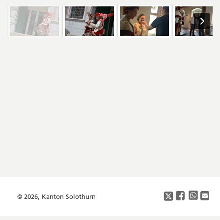
Seitenleiste
Footer
Copyright
Social
Media
© 2026, Kanton Solothurn